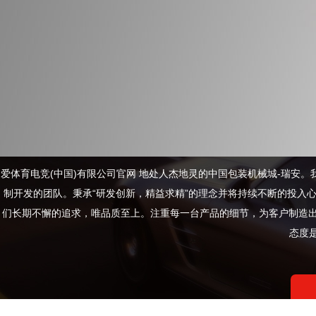
爱体育电竞(中国)有限公司官网 地处人杰地灵的中国包装机械城-瑞安
制开发的团队。秉承“研发创新，精益求精”的理念并将持续不断的投入
们长期不懈的追求，唯品质至上。注重每一台产品的细节，为客户制造
态度是